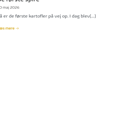
0 maj 2026
å er de første kartofler på vej op. I dag blev[…]
æs mere