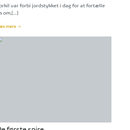
orkil var forbi jordstykket i dag for at fortælle
s om,[…]
æs mere
De første spire