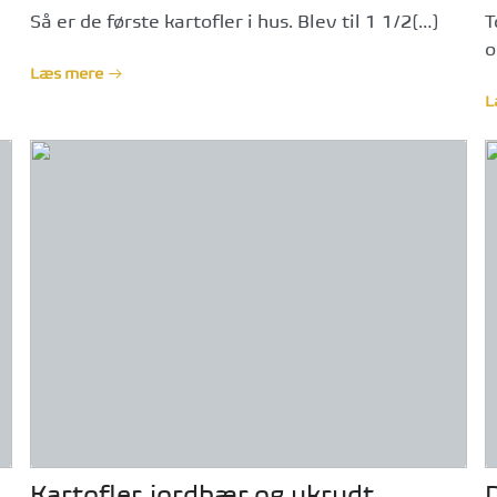
Så er de første kartofler i hus. Blev til 1 1/2[…]
T
o
Læs mere
L
Kartofler, jordbær og ukrudt